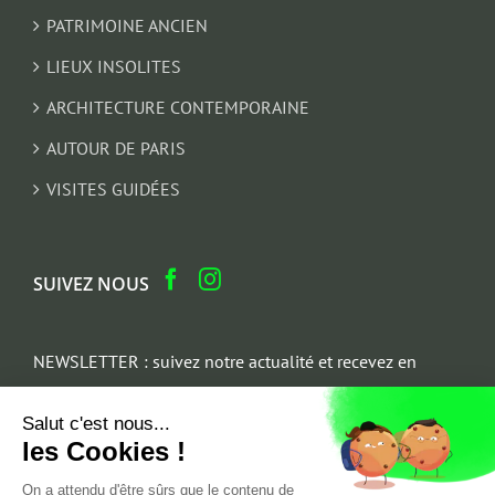
PATRIMOINE ANCIEN
LIEUX INSOLITES
ARCHITECTURE CONTEMPORAINE
AUTOUR DE PARIS
VISITES GUIDÉES
SUIVEZ NOUS
NEWSLETTER : suivez notre actualité et recevez en
cadeau un parcours architectural du Marais
Salut c'est nous...
Email
les Cookies !
*
On a attendu d'être sûrs que le contenu de