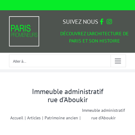
Passer
au
Aller à...
contenu
SUIVEZ NOUS
DÉCOUVREZ L'ARCHITECTURE DE
PARIS ET SON HISTOIRE
Aller à...
Immeuble administratif
rue d’Aboukir
Immeuble administratif
Accueil
|
Articles
|
Patrimoine ancien
|
rue d’Aboukir