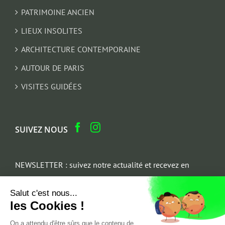
PATRIMOINE ANCIEN
LIEUX INSOLITES
ARCHITECTURE CONTEMPORAINE
AUTOUR DE PARIS
VISITES GUIDÉES
SUIVEZ NOUS
NEWSLETTER : suivez notre actualité et recevez en
cadeau un parcours architectural du Marais
Salut c'est nous...
Email
les Cookies !
*
On a attendu d'être sûrs que le contenu de