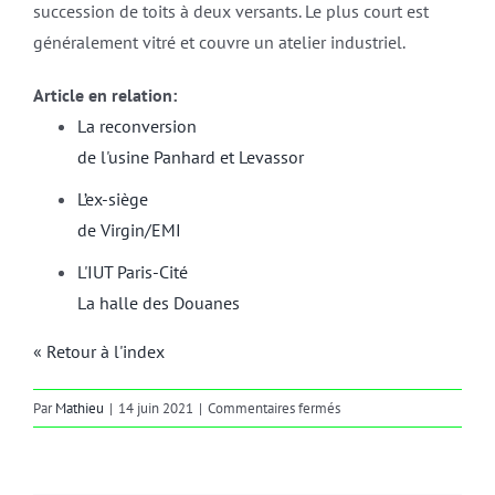
succession de toits à deux versants. Le plus court est
généralement vitré et couvre un atelier industriel.
Article en relation:
La reconversion
de l'usine Panhard et Levassor
L’ex-siège
de Virgin/EMI
L'IUT Paris-Cité
La halle des Douanes
« Retour à l'index
sur
Par
Mathieu
|
14 juin 2021
|
Commentaires fermés
shed