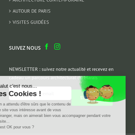
AUTOUR DE PARIS
VISITES GUIDÉES
SUIVEZ NOUS
NEWSLETTER : suivez notre actualité et recevez en
cadeau un parcours architectural du Marais
Salut c'est nous...
Email
les Cookies !
*
On a attendu d'être sûrs que le contenu de
ce site vous intéresse avant de vous
déranger, mais on aimerait bien vous accompagner pendant votre
visite...
C'est OK pour vous ?