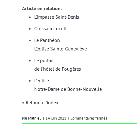
Article en relation:
L'impasse Saint-Denis
Glossaire: oculi
Le Panthéon
L'église Sainte-Geneviève
Le portail
de l'hôtel de Fougères
L'église
Notre-Dame de Bonne-Nouvelle
« Retour à l'index
sur
Par
Mathieu
|
14 juin 2021
|
Commentaires fermés
oculus