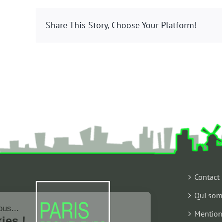
Share This Story, Choose Your Platform!
Contact
Qui som
Salut c'est nous...
les Cookies !
Mention