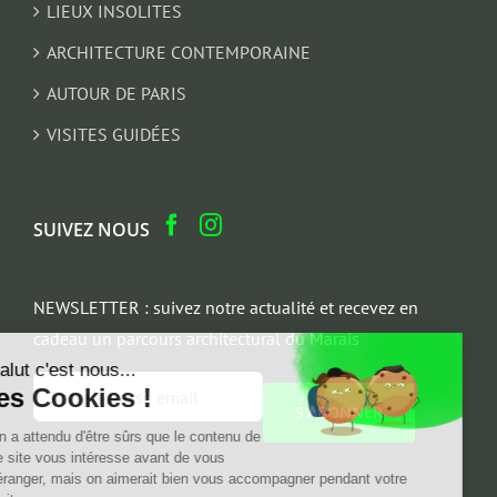
LIEUX INSOLITES
ARCHITECTURE CONTEMPORAINE
AUTOUR DE PARIS
VISITES GUIDÉES
SUIVEZ NOUS
NEWSLETTER : suivez notre actualité et recevez en
cadeau un parcours architectural du Marais
Salut c'est nous...
Email
les Cookies !
*
On a attendu d'être sûrs que le contenu de
ce site vous intéresse avant de vous
déranger, mais on aimerait bien vous accompagner pendant votre