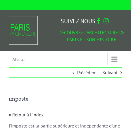
Passer
au
Aller à...
contenu
SUIVEZ NOUS
DÉCOUVREZ L'ARCHITECTURE DE
PARIS ET SON HISTOIRE
Aller à...
Précédent
Suivant
imposte
« Retour à l'index
l’imposte est la partie supérieure et indépendante d’une