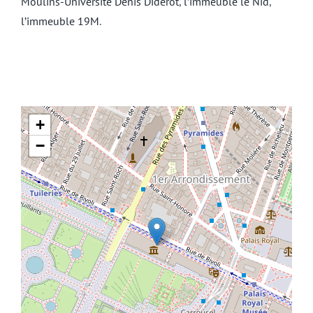
Moulins-Université Denis Diderot
,
l’immeuble le Nid
,
l’immeuble 19M
.
+
−