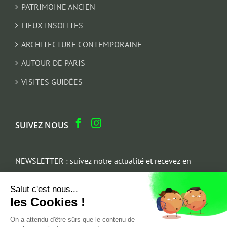
PATRIMOINE ANCIEN
LIEUX INSOLITES
ARCHITECTURE CONTEMPORAINE
AUTOUR DE PARIS
VISITES GUIDÉES
SUIVEZ NOUS
NEWSLETTER : suivez notre actualité et recevez en
cadeau un parcours architectural du Marais
Salut c'est nous...
Email
les Cookies !
*
On a attendu d'être sûrs que le contenu de