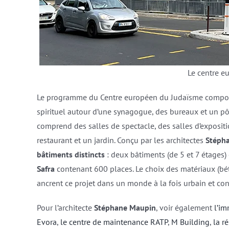
Le centre e
Le programme du Centre européen du Judaïsme compo
spirituel autour d’une synagogue, des bureaux et un pôl
comprend des salles de spectacle, des salles d’exposi
restaurant et un jardin. Conçu par les architectes
Stéph
bâtiments distincts
: deux bâtiments (de 5 et 7 étages)
Safra
contenant 600 places. Le choix des matériaux (bét
ancrent ce projet dans un monde à la fois urbain et co
Pour l’architecte
Stéphane Maupin
, voir également
l’i
Evora
,
le centre de maintenance RATP
,
M Building
,
la r