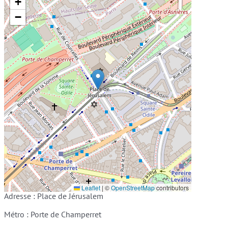
+
−
Leaflet
|
©
OpenStreetMap
contributors
Adresse : Place de Jérusalem
Métro : Porte de Champerret