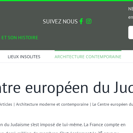
NE
en
SUIVEZ NOUS
Em
 ET SON HISTOIRE
*
LIEUX INSOLITES
ARCHITECTURE CONTEMPORAINE
ntre européen du Ju
Articles
|
Architecture moderne et contemporaine
|
Le Centre européen d
en du Judaïsme s’est imposé de lui-même. La France compte en
e