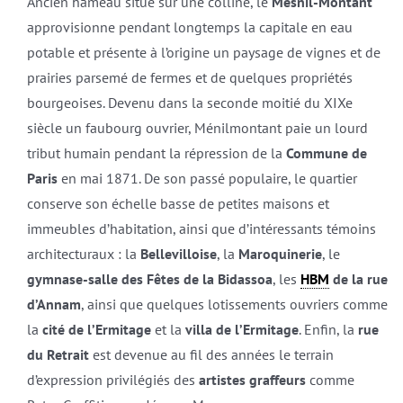
Ancien hameau situé sur une colline, le
Mesnil-Montant
approvisionne pendant longtemps la capitale en eau
potable et présente à l’origine un paysage de vignes et de
prairies parsemé de fermes et de quelques propriétés
bourgeoises. Devenu dans la seconde moitié du XIXe
siècle un faubourg ouvrier, Ménilmontant paie un lourd
tribut humain pendant la répression de la
Commune de
Paris
en mai 1871. De son passé populaire, le quartier
conserve son échelle basse de petites maisons et
immeubles d’habitation, ainsi que d’intéressants témoins
architecturaux : la
Bellevilloise
, la
Maroquinerie
, le
gymnase-salle des Fêtes de la Bidassoa
, les
HBM
de la rue
d’Annam
, ainsi que quelques lotissements ouvriers comme
la
cité de l’Ermitage
et la
villa de l’Ermitage
. Enfin, la
rue
du Retrait
est devenue au fil des années le terrain
d’expression privilégiés des
artistes graffeurs
comme