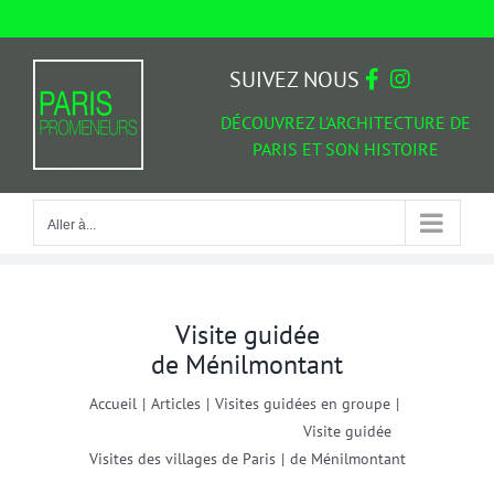
Passer
au
Aller à...
contenu
SUIVEZ NOUS
DÉCOUVREZ L'ARCHITECTURE DE
PARIS ET SON HISTOIRE
Aller à...
Visite guidée
de Ménilmontant
Accueil
|
Articles
|
Visites guidées en groupe
|
Visite guidée
Visites des villages de Paris
|
de Ménilmontant