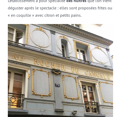
L’établissement a pour spécialité
des huitres
que l’on vient
déguster après le spectacle : elles sont proposées frites ou
« en coquille » avec citron et petits pains.