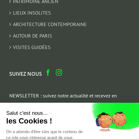
PATRIMOINE ANCIEN
LIEUX INSOLITES
ARCHITECTURE CONTEMPORAINE
AUTOUR DE PARIS
VISITES GUIDÉES
SUIVEZ NOUS
NEWSLETTER : suivez notre actualité et recevez en
cadeau un parcours architectural du Marais
Salut c'est nous...
Email
les Cookies !
*
On a attendu d'être sûrs que le contenu de
ce site vous intéresse avant de vous