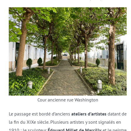
Cour ancienne rue Washington
Le passage est bordé d’anciens
ateliers d’artistes
datant de
la fin du XIXe siècle. Plusieurs artistes y sont signalés en
1910 : le sculpteur
Édouard Millet de Marcilly
et le peintre