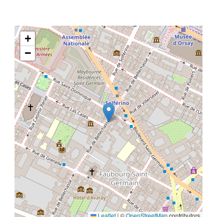
+
−
Leaflet
|
©
OpenStreetMap
contributors