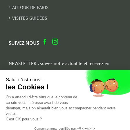
AUTOUR DE PARIS
VISITES GUIDÉES
SUIVEZ NOUS
NEWSLETTER : suivez notre actualité et recevez en
cadeau un parcours architectural du Marais
Salut c'est nous...
Email
les Cookies !
*
On a attendu d'être sûrs que le contenu de
ce site vous intéresse avant de vous
déranger, mais on aimerait bien vous accompagner pendant votre
visite...
C'est OK pour vous ?
Consentements certifiés par