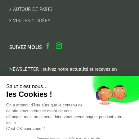
AUTOUR DE PARIS
VISITES GUIDÉES
SUIVEZ NOUS
NEWSLETTER : suivez notre actualité et recevez en
cadeau un parcours architectural du Marais
Salut c'est nous...
Email
les Cookies !
*
On a attendu d'être sûrs que le contenu de
ce site vous intéresse avant de vous
déranger, mais on aimerait bien vous accompagner pendant votre
visite...
C'est OK pour vous ?
Consentements certifiés par