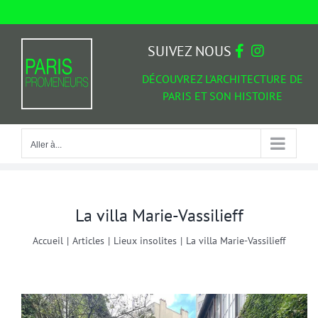
Passer
au
Aller à...
contenu
SUIVEZ NOUS
DÉCOUVREZ L'ARCHITECTURE DE
PARIS ET SON HISTOIRE
Aller à...
La villa Marie-Vassilieff
Accueil
|
Articles
|
Lieux insolites
|
La villa Marie-Vassilieff