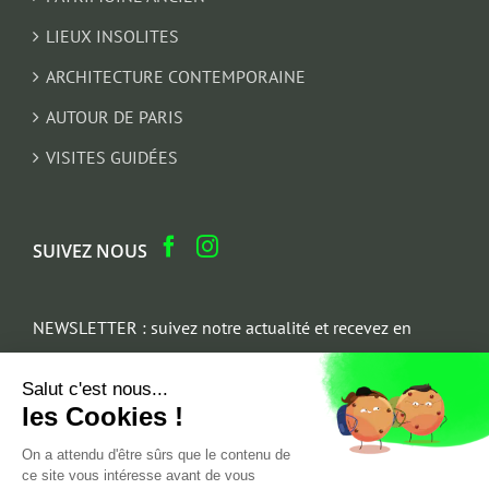
LIEUX INSOLITES
ARCHITECTURE CONTEMPORAINE
AUTOUR DE PARIS
VISITES GUIDÉES
SUIVEZ NOUS
NEWSLETTER : suivez notre actualité et recevez en
cadeau un parcours architectural du Marais
Salut c'est nous...
Email
les Cookies !
*
On a attendu d'être sûrs que le contenu de
ce site vous intéresse avant de vous