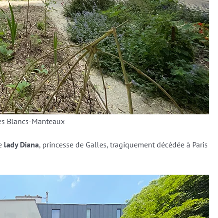
des Blancs-Manteaux
de
lady Diana
, princesse de Galles, tragiquement décédée à Paris