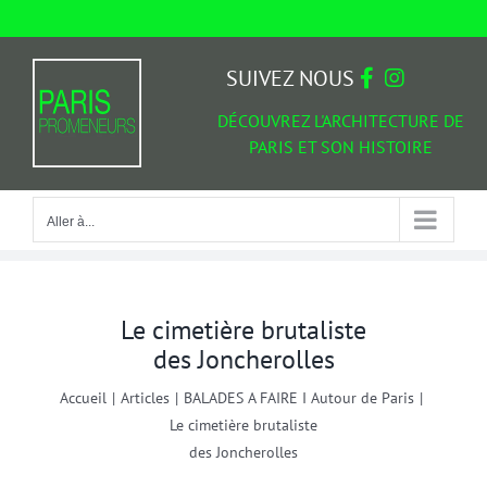
Passer
au
Aller à...
contenu
SUIVEZ NOUS
DÉCOUVREZ L'ARCHITECTURE DE
PARIS ET SON HISTOIRE
Aller à...
Le cimetière brutaliste
des Joncherolles
Accueil
|
Articles
|
BALADES A FAIRE I Autour de Paris
|
Le cimetière brutaliste
des Joncherolles