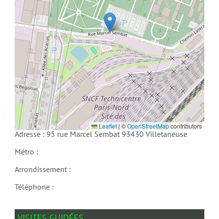
Leaflet
|
©
OpenStreetMap
contributors
Adresse : 95 rue Marcel Sembat 93430 Villetaneuse
Métro :
Arrondissement :
Téléphone :
VISITES GUIDÉES