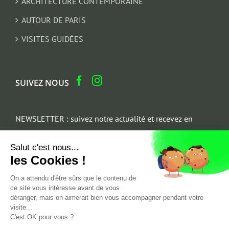
ARCHITECTURE CONTEMPORAINE
AUTOUR DE PARIS
VISITES GUIDÉES
SUIVEZ NOUS
NEWSLETTER : suivez notre actualité et recevez en
cadeau un parcours architectural du Marais
Salut c'est nous...
Email
les Cookies !
*
On a attendu d'être sûrs que le contenu de
ce site vous intéresse avant de vous
déranger, mais on aimerait bien vous accompagner pendant votre
visite...
C'est OK pour vous ?