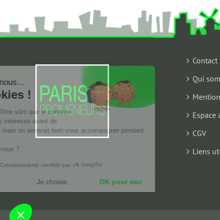
Contact
Qui som
Salut c'est nous...
les Cookies !
Mention
On a attendu d'être sûrs que le contenu
Espace 
de ce site vous intéresse avant de
vous déranger, mais on aimerait bien vous accompagner pendant
CGV
votre visite...
C'est OK pour vous ?
Liens ut
Consentements certifiés par
Non merci
Je choisis
OK pour moi
Axeptio consent
Plateforme de Gestion du Consentement : Personnalisez vo