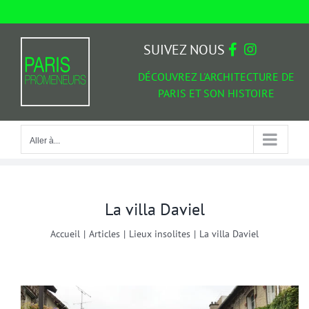
Passer
au
Aller à...
contenu
SUIVEZ NOUS
DÉCOUVREZ L'ARCHITECTURE DE
PARIS ET SON HISTOIRE
Aller à...
La villa Daviel
Accueil
|
Articles
|
Lieux insolites
|
La villa Daviel