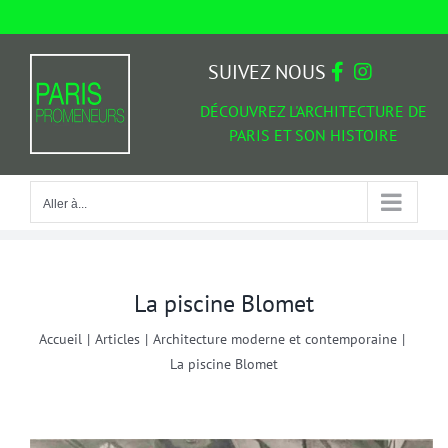
Passer
au
Aller à...
contenu
SUIVEZ NOUS
DÉCOUVREZ L'ARCHITECTURE DE
PARIS ET SON HISTOIRE
Aller à...
La piscine Blomet
Accueil
|
Articles
|
Architecture moderne et contemporaine
|
La piscine Blomet