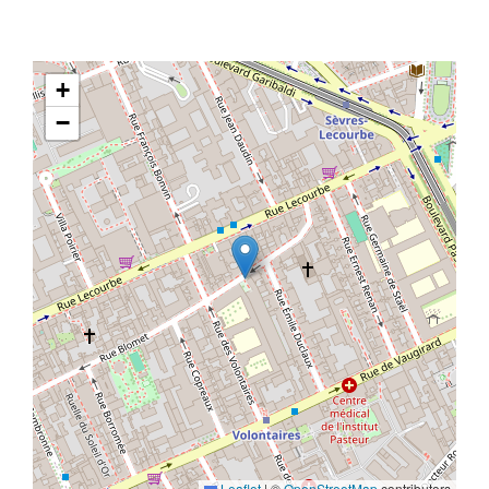
+
−
Leaflet
|
©
OpenStreetMap
contributors