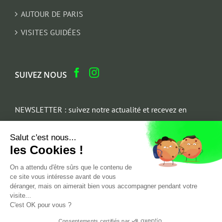
AUTOUR DE PARIS
VISITES GUIDÉES
SUIVEZ NOUS
NEWSLETTER : suivez notre actualité et recevez en
cadeau un parcours architectural du Marais
Salut c'est nous...
Email
les Cookies !
*
On a attendu d'être sûrs que le contenu de
ce site vous intéresse avant de vous
déranger, mais on aimerait bien vous accompagner pendant votre
visite...
C'est OK pour vous ?
Consentements certifiés par