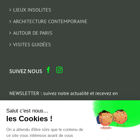
LIEUX INSOLITES
ARCHITECTURE CONTEMPORAINE
AUTOUR DE PARIS
VISITES GUIDÉES
SUIVEZ NOUS
NEWSLETTER : suivez notre actualité et recevez en
cadeau un parcours architectural du Marais
Salut c'est nous...
Email
les Cookies !
*
On a attendu d'être sûrs que le contenu de
ce site vous intéresse avant de vous