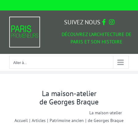
Passer
au
Aller à...
contenu
SUIVEZ NOUS
DÉCOUVREZ L'ARCHITECTURE DE
PARIS ET SON HISTOIRE
Aller à...
La maison-atelier
de Georges Braque
La maison-atelier
Accueil
|
Articles
|
Patrimoine ancien
|
de Georges Braque