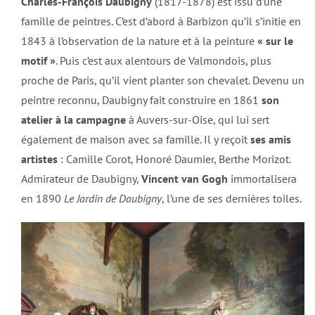
Charles-François Daubigny
(1817-1878) est issu d’une
famille de peintres. C’est d’abord à Barbizon qu’il s’initie en
1843 à l’observation de la nature et à la peinture
« sur le
motif »
. Puis c’est aux alentours de Valmondois, plus
proche de Paris, qu’il vient planter son chevalet. Devenu un
peintre reconnu, Daubigny fait construire en 1861
son
atelier à la campagne
à Auvers-sur-Oise, qui lui sert
également de maison avec sa famille. Il y reçoit
ses amis
artistes
: Camille Corot, Honoré Daumier, Berthe Morizot.
Admirateur de Daubigny,
Vincent van Gogh
immortalisera
en 1890
Le Jardin de Daubigny
, l’une de ses dernières toiles.