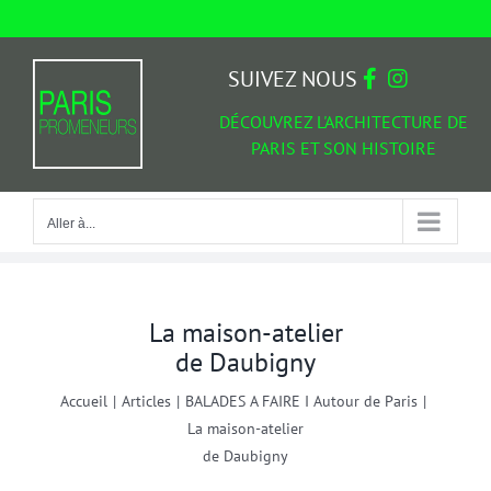
Passer
au
Aller à...
contenu
SUIVEZ NOUS
DÉCOUVREZ L'ARCHITECTURE DE
PARIS ET SON HISTOIRE
Aller à...
La maison-atelier
de Daubigny
Accueil
|
Articles
|
BALADES A FAIRE I Autour de Paris
|
La maison-atelier
de Daubigny