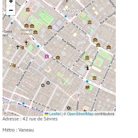
+
−
Leaflet
|
©
OpenStreetMap
contributors
Adresse : 42 rue de Sèvres
Métro : Vaneau