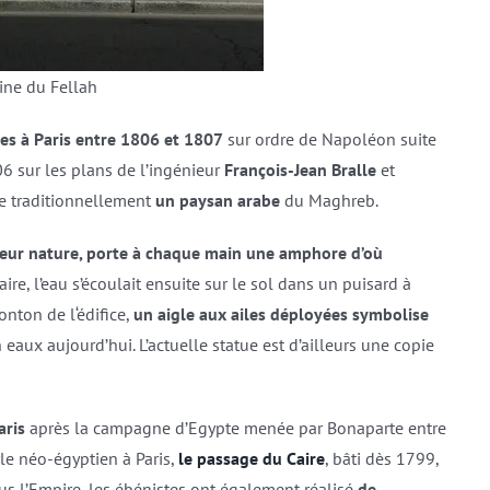
ine du Fellah
ées à Paris entre 1806 et 1807
sur ordre de Napoléon suite
806 sur les plans de l’ingénieur
François-Jean Bralle
et
ne traditionnellement
un paysan arabe
du Maghreb.
eur nature, porte à chaque main une amphore d’où
ire, l’eau s’écoulait ensuite sur le sol dans un puisard à
onton de l‘édifice,
un aigle aux ailes déployées symbolise
en eaux aujourd’hui. L’actuelle statue est d’ailleurs une copie
aris
après la campagne d’Egypte menée par Bonaparte entre
yle néo-égyptien à Paris,
le passage du Caire
, bâti dès 1799,
ous l’Empire, les ébénistes ont également réalisé
de