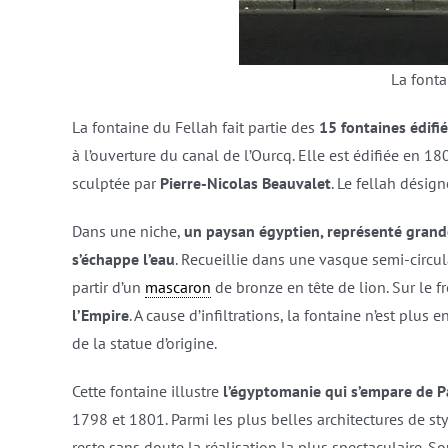
La fonta
La fontaine du Fellah fait partie des
15 fontaines édifi
à l’ouverture du canal de l’Ourcq. Elle est édifiée en 1
sculptée par
Pierre-Nicolas Beauvalet
. Le fellah désig
Dans une niche,
un paysan égyptien, représenté grand
s’échappe l’eau
. Recueillie dans une vasque semi-circula
partir d’un
mascaron
de bronze en tête de lion. Sur le fr
l’Empire
. A cause d’infiltrations, la fontaine n’est plus 
de la statue d’origine.
Cette fontaine illustre
l’égyptomanie qui s’empare de P
1798 et 1801. Parmi les plus belles architectures de st
reste sans doute la réalisation la plus spectaculaire. S