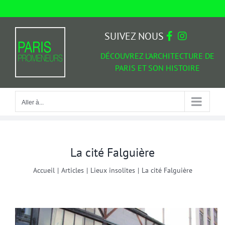
Passer
au
Aller à...
contenu
SUIVEZ NOUS
DÉCOUVREZ L'ARCHITECTURE DE
PARIS ET SON HISTOIRE
Aller à...
La cité Falguière
Accueil
|
Articles
|
Lieux insolites
|
La cité Falguière