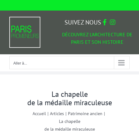
Passer
au
Aller à...
contenu
SUIVEZ NOUS
DÉCOUVREZ L'ARCHITECTURE DE
PARIS ET SON HISTOIRE
Aller à...
La chapelle
de la médaille miraculeuse
Accueil
|
Articles
|
Patrimoine ancien
|
La chapelle
de la médaille miraculeuse