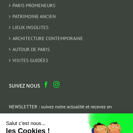
PARIS PROMENEURS
PATRIMOINE ANCIEN
LIEUX INSOLITES
ARCHITECTURE CONTEMPORAINE
AUTOUR DE PARIS
VISITES GUIDÉES
SUIVEZ NOUS
NEWSLETTER : suivez notre actualité et recevez en
cadeau un parcours architectural du Marais
Salut c'est nous...
Email
les Cookies !