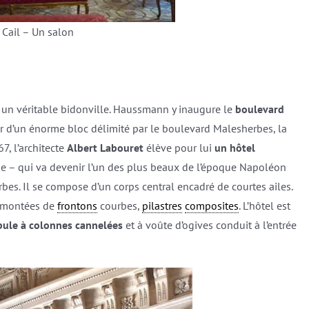
l Cail – Un salon
 un véritable bidonville. Haussmann y inaugure le
boulevard
ur d’un énorme bloc délimité par le boulevard Malesherbes, la
7, l’architecte
Albert Labouret
élève pour lui
un hôtel
e – qui va devenir l’un des plus beaux de l’époque Napoléon
erbes. Il se compose d’un corps central encadré de courtes ailes.
urmontées de
frontons
courbes,
pilastres
composites
. L’hôtel est
bule à colonnes cannelées
et à voûte d’ogives conduit à l’entrée