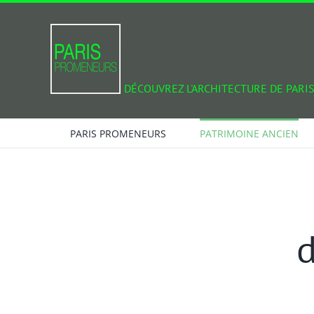
Passer
au
contenu
DÉCOUVREZ L'ARCHITECTURE DE PARIS
PARIS PROMENEURS
PATRIMOINE ANCIEN
d