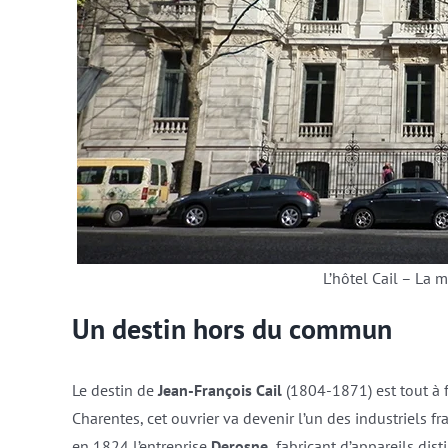
L’hôtel Cail – La 
Un destin hors du commun
Le destin de
Jean-François Cail
(1804-1871) est tout à f
Charentes, cet ouvrier va devenir l’un des industriels f
en 1824 l’entreprise
Derosne,
fabricant d’appareils disti