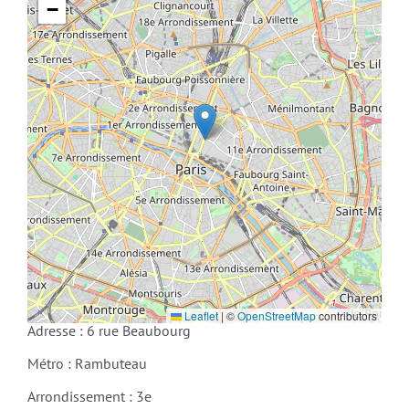
−
Leaflet
|
©
OpenStreetMap
contributors
Adresse : 6 rue Beaubourg
Métro : Rambuteau
Arrondissement : 3e