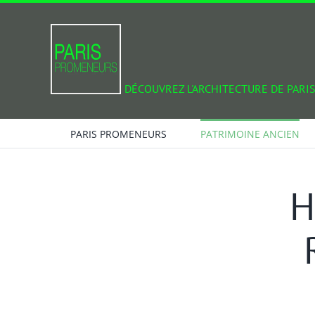
Passer
au
contenu
DÉCOUVREZ L'ARCHITECTURE DE PARIS
PARIS PROMENEURS
PATRIMOINE ANCIEN
H