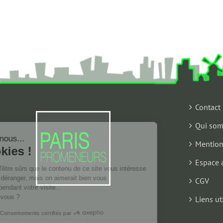
Contact
Qui som
Salut c'est nous...
les Cookies !
Mention
On a attendu d'être sûrs que le contenu
Espace 
de ce site vous intéresse avant de
vous déranger, mais on aimerait bien vous accompagner pendant
CGV
votre visite...
C'est OK pour vous ?
Liens ut
Consentements certifiés par