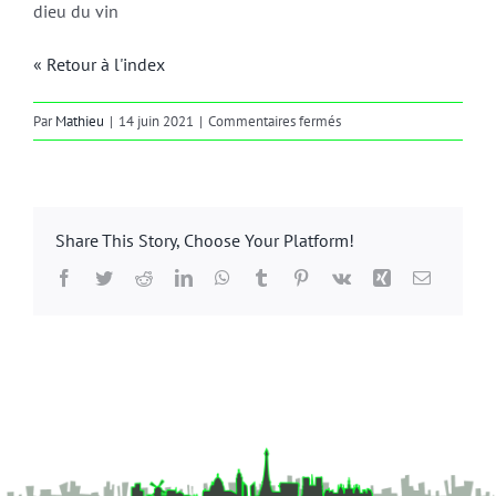
dieu du vin
« Retour à l'index
sur
Par
Mathieu
|
14 juin 2021
|
Commentaires fermés
bacchanales
Share This Story, Choose Your Platform!
Facebook
Twitter
Reddit
LinkedIn
WhatsApp
Tumblr
Pinterest
Vk
Xing
Email