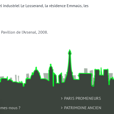
el industriel Le Losserand
,
la résidence Emmaüs
,
les
s, Pavillon de l’Arsenal, 2008.
PARIS PROMENEURS
mes-nous ?
PATRIMOINE ANCIEN