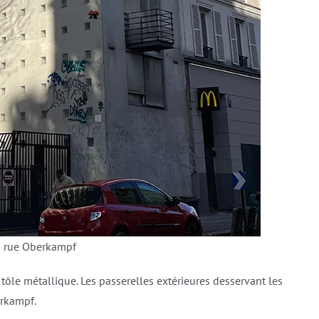
 rue Oberkampf
tôle métallique. Les passerelles extérieures desservant les
erkampf.