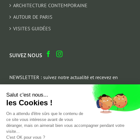
ARCHITECTURE CONTEMPORAINE
AUTOUR DE PARIS
VISITES GUIDÉES
SUIVEZ NOUS
NEWSLETTER : suivez notre actualité et recevez en
cadeau un parcours architectural du Marais
Salut c'est nous...
Email
les Cookies !
*
On a attendu d'être sûrs que le contenu de
ce site vous intéresse avant de vous
déranger, mais on aimerait bien vous accompagner pendant votre
visite...
C'est OK pour vous ?