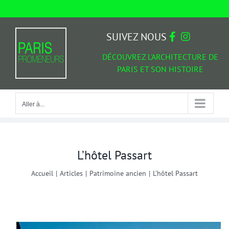
Passer
au
Aller à...
contenu
SUIVEZ NOUS
DÉCOUVREZ L'ARCHITECTURE DE
PARIS ET SON HISTOIRE
Aller à...
L’hôtel Passart
Accueil
|
Articles
|
Patrimoine ancien
|
L’hôtel Passart