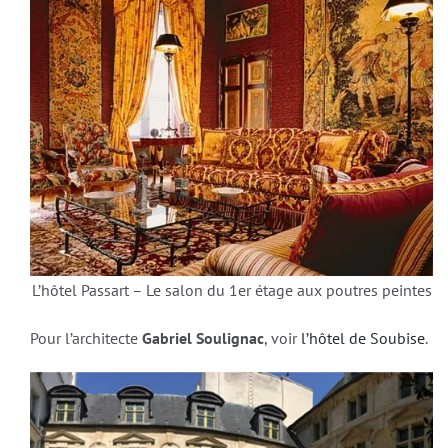
L’hôtel Passart – Le salon du 1er étage aux poutres peintes
Pour l’architecte
Gabriel Soulignac
, voir
l’hôtel de Soubise
.