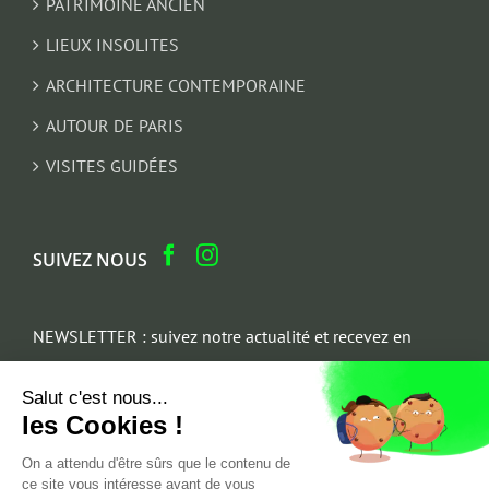
PATRIMOINE ANCIEN
LIEUX INSOLITES
ARCHITECTURE CONTEMPORAINE
AUTOUR DE PARIS
VISITES GUIDÉES
SUIVEZ NOUS
NEWSLETTER : suivez notre actualité et recevez en
cadeau un parcours architectural du Marais
Salut c'est nous...
Email
les Cookies !
*
On a attendu d'être sûrs que le contenu de
ce site vous intéresse avant de vous